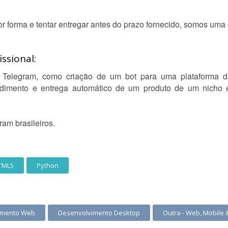
 forma e tentar entregar antes do prazo fornecido, somos uma 
ssional:
o Telegram, como criação de um bot para uma plataforma
ndimento e entrega automático de um produto de um nicho es
am brasileiros.
TML5
Python
imento Web
Desenvolvimento Desktop
Outra - Web, Mobile 