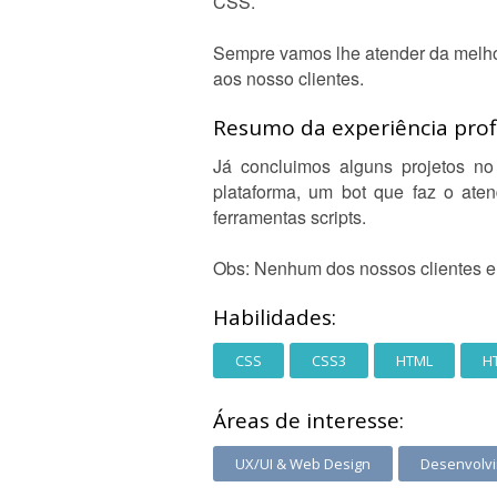
CSS.
Sempre vamos lhe atender da melhor
aos nosso clientes.
Resumo da experiência profi
Já concluimos alguns projetos n
plataforma, um bot que faz o ate
ferramentas scripts.
Obs: Nenhum dos nossos clientes er
Habilidades:
CSS
CSS3
HTML
H
Áreas de interesse:
UX/UI & Web Design
Desenvolv