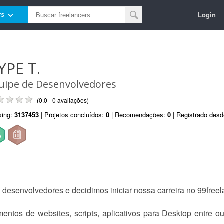
Login
rs
YPE T.
uipe de Desenvolvedores
(0.0 - 0 avaliações)
king:
3137453
| Projetos concluídos:
0
| Recomendações:
0
| Registrado des
esenvolvedores e decidimos iniciar nossa carreira no 99freela
ntos de websites, scripts, aplicativos para Desktop entre o