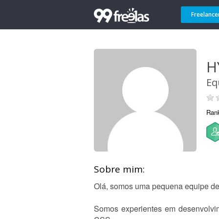
Freelance
H
Eq
Ran
Sobre mim:
Olá, somos uma pequena equipe de d
Somos experientes em desenvolvime