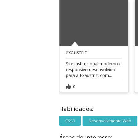
exaustriz
Site institucional moderno e
responsivo desenvolvido
para a Exaustriz, com...
0
Habilidades:
CSS3
Desenvolvimento Web
Áreas de interesse: