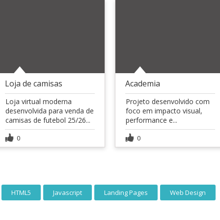
Loja de camisas
Academia
Loja virtual moderna
Projeto desenvolvido com
desenvolvida para venda de
foco em impacto visual,
camisas de futebol 25/26...
performance e...
0
0
HTML5
Javascript
Landing Pages
Web Design