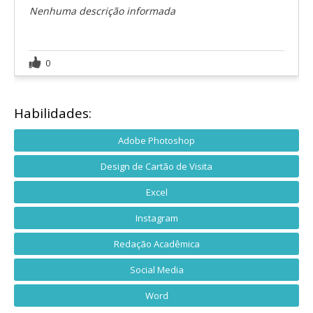
Nenhuma descrição informada
0
Habilidades:
Adobe Photoshop
Design de Cartão de Visita
Excel
Instagram
Redação Acadêmica
Social Media
Word