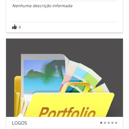
Nenhuma descrição informada
0
LOGOS
1
2
3
4
5