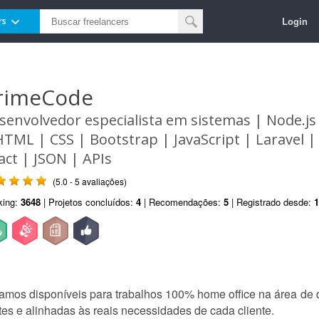
Login
rs
rimeCode
senvolvedor especialista em sistemas | Node.j
HTML | CSS | Bootstrap | JavaScript | Laravel |
act | JSON | APIs
(5.0 - 5 avaliações)
king:
3648
| Projetos concluídos:
4
| Recomendações:
5
| Registrado desde:
1
mos disponíveis para trabalhos 100% home office na área d
es e alinhadas às reais necessidades de cada cliente.