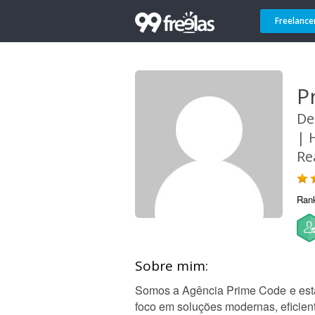
Freelance
P
De
| 
Re
Ran
Sobre mim:
Somos a Agência Prime Code e esta
foco em soluções modernas, eficient