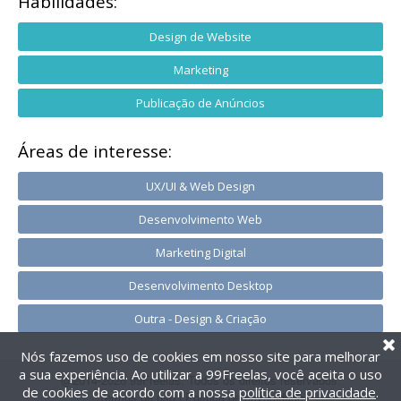
Habilidades:
Design de Website
Marketing
Publicação de Anúncios
Áreas de interesse:
UX/UI & Web Design
Desenvolvimento Web
Marketing Digital
Desenvolvimento Desktop
Outra - Design & Criação
Nós fazemos uso de cookies em nosso site para melhorar
a sua experiência. Ao utilizar a 99Freelas, você aceita o uso
@2014-2026 99Freelas. Todos os direitos reservados.
de cookies de acordo com a nossa
política de privacidade
.
Termos de uso
|
Política de privacidade