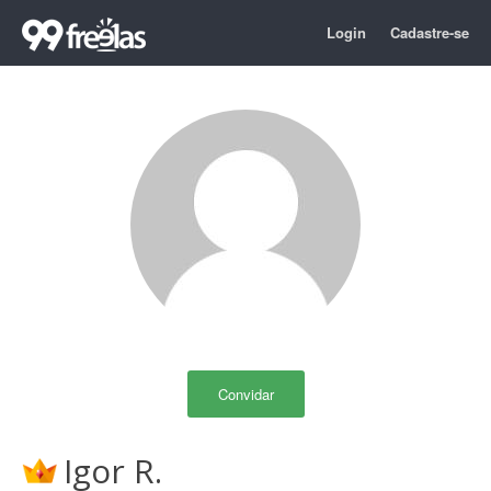
Login
Cadastre-se
Convidar
Igor R.