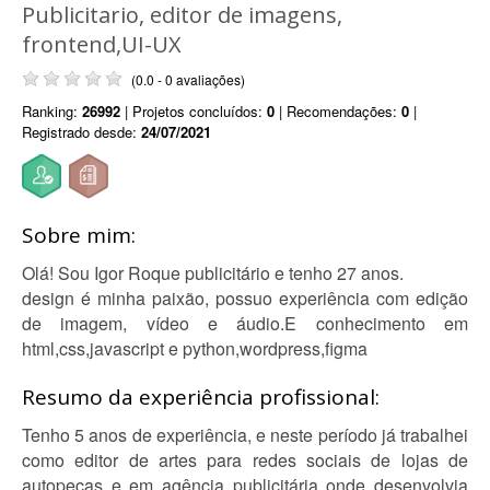
Publicitario, editor de imagens,
frontend,UI-UX
(0.0 - 0 avaliações)
Ranking:
26992
| Projetos concluídos:
0
| Recomendações:
0
|
Registrado desde:
24/07/2021
Sobre mim:
Olá! Sou Igor Roque publicitário e tenho 27 anos.
design é minha paixão, possuo experiência com edição
de imagem, vídeo e áudio.E conhecimento em
html,css,javascript e python,wordpress,figma
Resumo da experiência profissional:
Tenho 5 anos de experiência, e neste período já trabalhei
como editor de artes para redes sociais de lojas de
autopeças e em agência publicitária onde desenvolvia