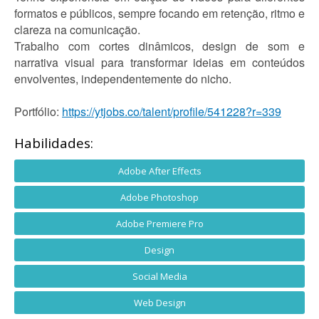
formatos e públicos, sempre focando em retenção, ritmo e
clareza na comunicação.
Trabalho com cortes dinâmicos, design de som e
narrativa visual para transformar ideias em conteúdos
envolventes, independentemente do nicho.
Portfólio:
https://ytjobs.co/talent/profile/541228?r=339
Habilidades:
Adobe After Effects
Adobe Photoshop
Adobe Premiere Pro
Design
Social Media
Web Design