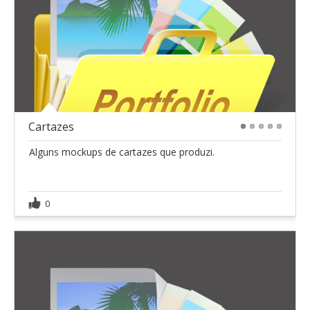
Cartazes
1
2
3
4
5
Alguns mockups de cartazes que produzi.
0