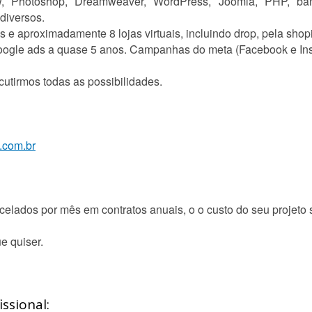
aw, Photoshop, Dreamweaver, WordPress, Joomla, PHP, ba
diversos.
es e aproximadamente 8 lojas virtuais, incluindo drop, pela shopi
ogle ads a quase 5 anos. Campanhas do meta (Facebook e Inst
utirmos todas as possibilidades.
a.com.br
elados por mês em contratos anuais, o o custo do seu projeto 
e quiser.
ssional: