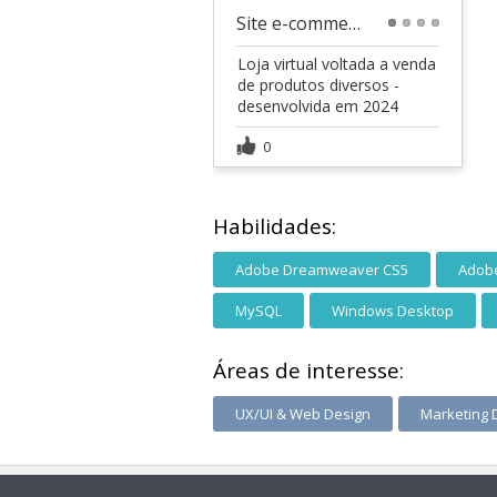
Site e-commerce
1
2
3
4
Loja virtual voltada a venda
de produtos diversos -
desenvolvida em 2024
0
Habilidades:
Adobe Dreamweaver CS5
Adob
MySQL
Windows Desktop
Áreas de interesse:
UX/UI & Web Design
Marketing D