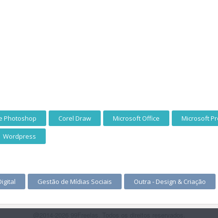
e Photoshop
Corel Draw
Microsoft Office
Microsoft Pr
Wordpress
igital
Gestão de Mídias Sociais
Outra - Design & Criação
@2014-2026 99Freelas. Todos os direitos reservados.