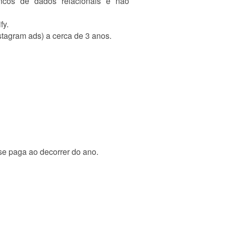
ncos de dados relacionais e não
fy.
agram ads) a cerca de 3 anos.
se paga ao decorrer do ano.