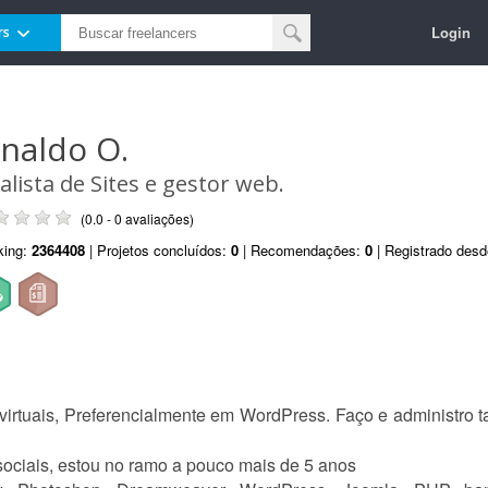
Login
rs
onaldo O.
alista de Sites e gestor web.
(0.0 - 0 avaliações)
king:
2364408
| Projetos concluídos:
0
| Recomendações:
0
| Registrado des
s virtuais, Preferencialmente em WordPress. Faço e administr
ociais, estou no ramo a pouco mais de 5 anos