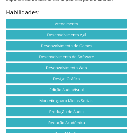
Habilidades:
Atendimento
Desenvolvimento Ágil
Desenvolvimento de Games
Desenvolvimento de Software
Desenvolvimento Web
Design Gráfico
Edição AudioVisual
Marketing para Mídias Sociais
Produção de Áudio
Redação Acadêmica