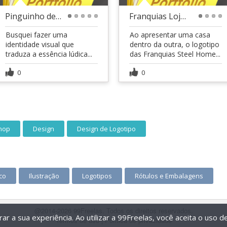
Pinguinho de Gente
Franquias Lojas Steel Home
1
2
3
4
5
1
2
3
4
Busquei fazer uma
Ao apresentar uma casa
identidade visual que
dentro da outra, o logotipo
traduza a essência lúdica...
das Franquias Steel Home...
0
0
hop
Design
Design de Logotipo
co
Ilustração
Logotipos
Rótulos e Embalagens
@2014-2026 99Freelas. Todos os direitos reservados.
r a sua experiência. Ao utilizar a 99Freelas, você aceita o uso 
Termos de uso
|
Política de privacidade