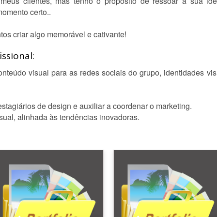
eus clientes, mas tenho o propósito de ressoar a sua iden
omento certo..
os criar algo memorável e cativante!
ssional:
nteúdo visual para as redes sociais do grupo, identidades vis
stagiários de design e auxiliar a coordenar o marketing.
sual, alinhada às tendências inovadoras.