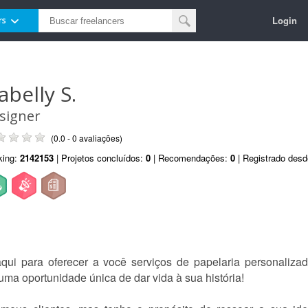
Login
rs
abelly S.
signer
(0.0 - 0 avaliações)
king:
2142153
| Projetos concluídos:
0
| Recomendações:
0
| Registrado des
ui para oferecer a você serviços de papelaria personalizad
uma oportunidade única de dar vida à sua história!