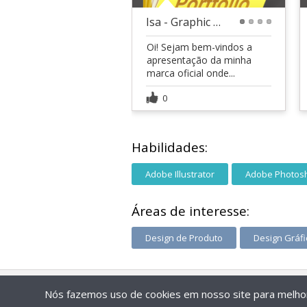
Isa - Graphic Design
1
2
3
4
Oi! Sejam bem-vindos a
apresentação da minha
marca oficial onde...
0
Habilidades:
Adobe Illustrator
Adobe Photos
Áreas de interesse:
Design de Produto
Design Gráfi
Nós fazemos uso de cookies em nosso site para melhora