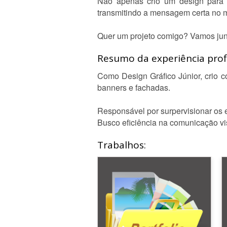
Não apenas crio um design para m
transmitindo a mensagem certa no m
Quer um projeto comigo? Vamos junt
Resumo da experiência profi
Como Design Gráfico Júnior, crio co
banners e fachadas.
Responsável por surpervisionar os e
Busco eficiência na comunicação vi
Trabalhos: