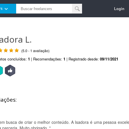
Login
rs
sadora L.
(5.0 - 1 avaliação)
etos concluídos:
1
| Recomendações:
1
| Registrado desde:
09/11/2021
iações:
 em busca de criar o melhor conteúdo. A Isadora é uma pessoa excele
a parceria. Muito obrigado. "