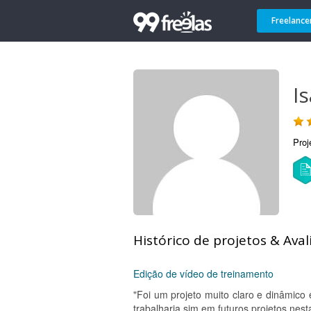
Freelance
I
Proj
Histórico de projetos & Aval
Edição de vídeo de treinamento
"Foi um projeto muito claro e dinâmico
trabalharia sim em futuros projetos nest