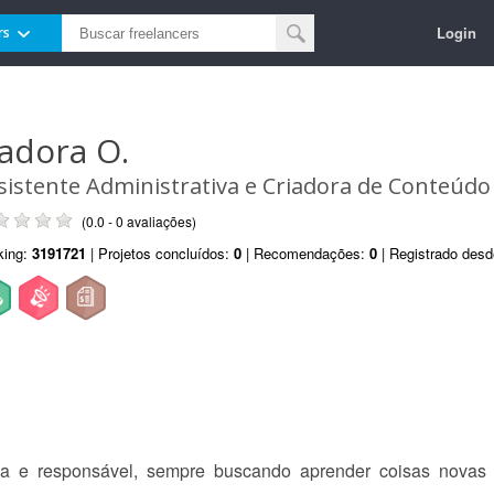
Login
rs
sadora O.
sistente Administrativa e Criadora de Conteúdo
(0.0 - 0 avaliações)
king:
3191721
| Projetos concluídos:
0
| Recomendações:
0
| Registrado des
da e responsável, sempre buscando aprender coisas novas 