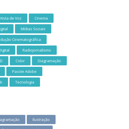
rtista de Voz
Cinema
gital
Mídias Sociais
odução Cinematográfica
igital
Radiojornalismo
XD
Color
Diagramação
Pacote Adobe
ck
Tecnologia
iagramação
Ilustração