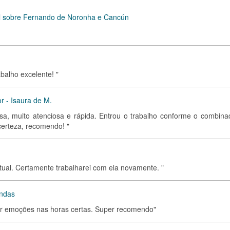
al sobre Fernando de Noronha e Cancún
abalho excelente! "
or - Isaura de M.
tosa, muito atenciosa e rápida. Entrou o trabalho conforme o combina
certeza, recomendo! "
tual. Certamente trabalharei com ela novamente. "
endas
sar emoções nas horas certas. Super recomendo"