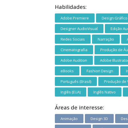
Habilidades:
Adobe Premiere
Design Gráfico
Designer AudioVisual
Edição Au
Redes Sociais
Narração
Cinematografia
Produção de Áu
Adobe Audition
Adobe Illustrato
eBooks
Fashion Design
I
Português (Brasil)
Produção de 
Inglês (EUA)
Inglês Nativo
Áreas de interesse:
Animação
Design 3D
Des