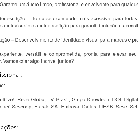
rante um áudio limpo, profissional e envolvente para qualque
odescrição – Torno seu conteúdo mais acessível para todos 
s audiovisuais e audiodescrição para garantir inclusão e acessi
ção – Desenvolvimento de identidade visual para marcas e pro
periente, versátil e comprometida, pronta para elevar seu
. Vamos criar algo incrível juntos?
ssional:
mo:
litize!, Rede Globo, TV Brasil, Grupo Knowtech, DOT Digita
enner, Sescoop, Fras-le SA, Embasa, Dailus, UESB, Sesc, Se
iações: