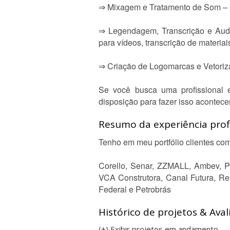
⇒ Mixagem e Tratamento de Som – Ga
⇒ Legendagem, Transcrição e Audi
para vídeos, transcrição de materiai
⇒ Criação de Logomarcas e Vetoriza
Se você busca uma profissional ex
disposição para fazer isso acontecer
Resumo da experiência profi
Tenho em meu portfólio clientes co
Corello, Senar, ZZMALL, Ambev, Po
VCA Construtora, Canal Futura, R
Federal e Petrobrás
Histórico de projetos & Aval
(+) Exibir projetos em andamento