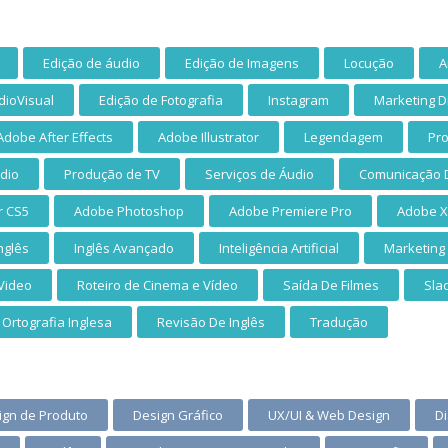
Edição de áudio
Edição de Imagens
Locução
A
dioVisual
Edição de Fotografia
Instagram
Marketing Di
Adobe After Effects
Adobe Illustrator
Legendagem
Pr
dio
Produção de TV
Serviços de Áudio
Comunicação D
r CS5
Adobe Photoshop
Adobe Premiere Pro
Adobe 
nglês
Inglês Avançado
Inteligência Artificial
Marketing
Video
Roteiro de Cinema e Vídeo
Saída De Filmes
Sla
Ortografia Inglesa
Revisão De Inglês
Tradução
ign de Produto
Design Gráfico
UX/UI & Web Design
D