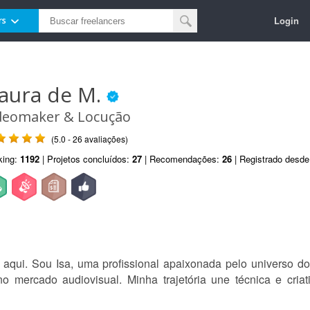
Login
rs
saura de M.
deomaker & Locução
(5.0 - 26 avaliações)
king:
1192
| Projetos concluídos:
27
| Recomendações:
26
| Registrado desd
ar aqui. Sou Isa, uma profissional apaixonada pelo universo
 mercado audiovisual. Minha trajetória une técnica e criat