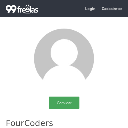
Login
Cadastre-se
Convidar
FourCoders