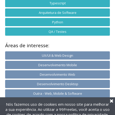
Typescript
Arquitetura de Software
Python
QA / Testes
Áreas de interesse:
UX/UI & Web Design
Desenvolvimento Mobile
Desenvolvimento Web
Desenvolvimento Desktop
Outra - Web, Mobile & Software
Nós fazemos uso de cookies em nosso site para melhorar
a sua experiência. Ao utilizar a 99Freelas, você aceita o uso
@2014-2026 99Freelas. Todos os direitos reservados.
de cookies de acordo com a nossa
política de privacidade
.