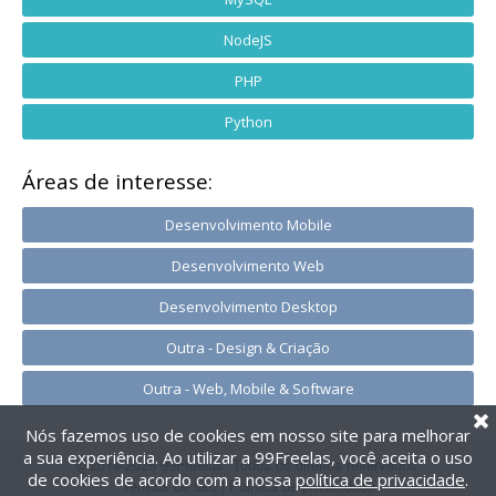
NodeJS
PHP
Python
Áreas de interesse:
Desenvolvimento Mobile
Desenvolvimento Web
Desenvolvimento Desktop
Outra - Design & Criação
Outra - Web, Mobile & Software
Nós fazemos uso de cookies em nosso site para melhorar
a sua experiência. Ao utilizar a 99Freelas, você aceita o uso
@2014-2026 99Freelas. Todos os direitos reservados.
de cookies de acordo com a nossa
política de privacidade
.
Termos de uso
|
Política de privacidade