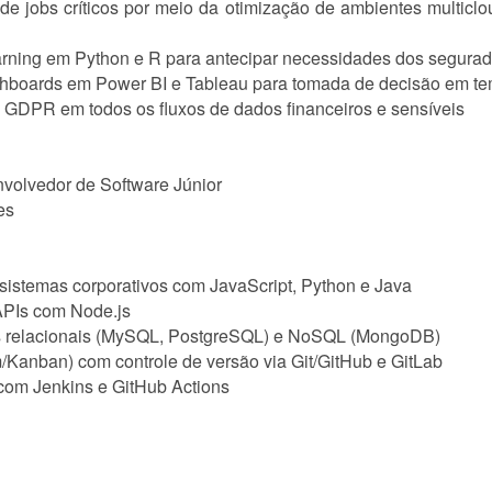
e jobs críticos por meio da otimização de ambientes multiclo
rning em Python e R para antecipar necessidades dos segurad
shboards em Power BI e Tableau para tomada de decisão em temp
GDPR em todos os fluxos de dados financeiros e sensíveis
volvedor de Software Júnior
es
istemas corporativos com JavaScript, Python e Java
APIs com Node.js
s relacionais (MySQL, PostgreSQL) e NoSQL (MongoDB)
Kanban) com controle de versão via Git/GitHub e GitLab
com Jenkins e GitHub Actions