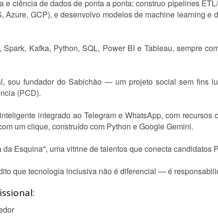
 e ciência de dados de ponta a ponta: construo pipelines ETL/E
Azure, GCP), e desenvolvo modelos de machine learning e d
, Spark, Kafka, Python, SQL, Power BI e Tableau, sempre co
l, sou fundador do Sabichão — um projeto social sem fins lu
ência (PCD).
 inteligente integrado ao Telegram e WhatsApp, com recursos
com um clique, construído com Python e Google Gemini.
a da Esquina", uma vitrine de talentos que conecta candidato
to que tecnologia inclusiva não é diferencial — é responsabil
ssional:
edor