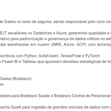
de Dados no setor de seguros, sendo responsável pelo ciclo c
TL/ELT escaláveis no Databricks e Azure, garantindo qualidad
orativo para padronização e governança de dados críticos no se
 e data warehouses em nuvem (AWS, Azure, GCP) com tecnolog
scritivos com Python, Scikit-learn, TensorFlow e PyTorch
m Power BI e Tableau que apoiaram decisões estratégicas de li
 Dados (Bradesco)
es
e dados para Bradesco Saúde e Bradesco Central de Relaciona
pache Spark para ingestão de grandes volumes de dados com al