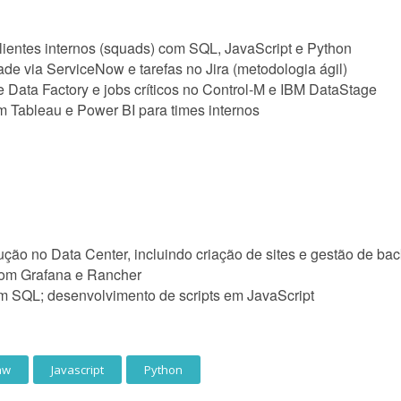
lientes internos (squads) com SQL, JavaScript e Python
dade via ServiceNow e tarefas no Jira (metodologia ágil)
 Data Factory e jobs críticos no Control-M e IBM DataStage
m Tableau e Power BI para times internos
ção no Data Center, incluindo criação de sites e gestão de 
com Grafana e Rancher
m SQL; desenvolvimento de scripts em JavaScript
aw
Javascript
Python