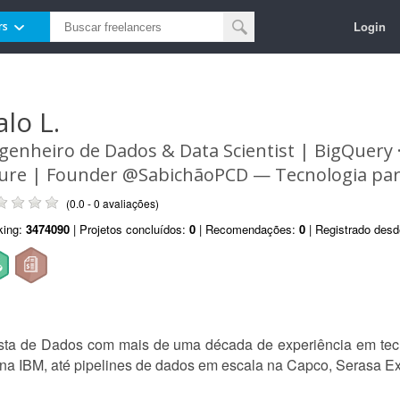
Login
rs
alo L.
genheiro de Dados & Data Scientist | BigQuery ·
ure | Founder @SabichãoPCD — Tecnologia par
(0.0 - 0 avaliações)
king:
3474090
| Projetos concluídos:
0
| Recomendações:
0
| Registrado des
sta de Dados com mais de uma década de experiência em tecn
na IBM, até pipelines de dados em escala na Capco, Serasa Exp