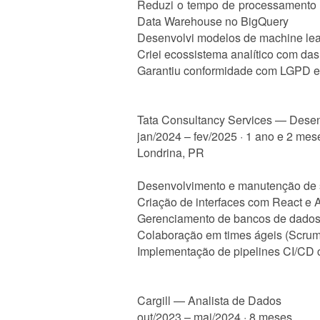
Reduzi o tempo de processamento d
Data Warehouse no BigQuery
Desenvolvi modelos de machine lea
Criei ecossistema analítico com da
Garantiu conformidade com LGPD e 
Tata Consultancy Services — Desen
jan/2024 – fev/2025 · 1 ano e 2 mes
Londrina, PR
Desenvolvimento e manutenção de s
Criação de interfaces com React e 
Gerenciamento de bancos de dado
Colaboração em times ágeis (Scrum/
Implementação de pipelines CI/CD 
Cargill — Analista de Dados
out/2023 – mai/2024 · 8 meses