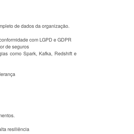
ompleto de dados da organização.
e e conformidade com LGPD e GDPR
tor de seguros
ias como Spark, Kafka, Redshift e
derança
mentos.
ta resiliência