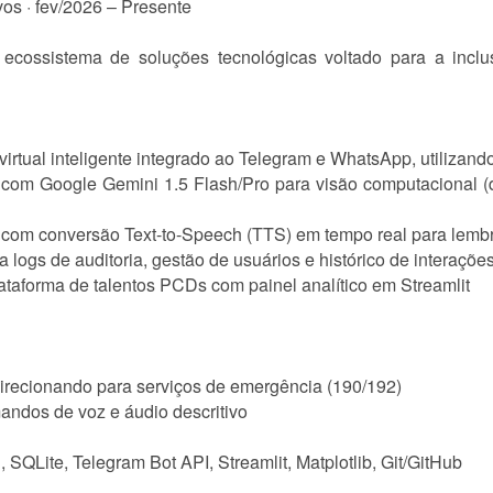
ivos · fev/2026 – Presente
 ecossistema de soluções tecnológicas voltado para a inc
e virtual inteligente integrado ao Telegram e WhatsApp, utiliza
com Google Gemini 1.5 Flash/Pro para visão computacional 
 com conversão Text-to-Speech (TTS) em tempo real para lembr
logs de auditoria, gestão de usuários e histórico de interaçõe
ataforma de talentos PCDs com painel analítico em Streamlit
irecionando para serviços de emergência (190/192)
ndos de voz e áudio descritivo
 SQLite, Telegram Bot API, Streamlit, Matplotlib, Git/GitHub