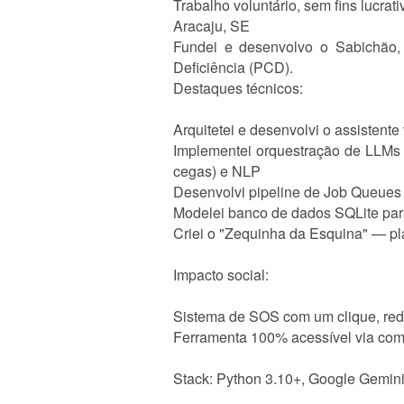
Trabalho voluntário, sem fins lucrat
Aracaju, SE
Fundei e desenvolvo o Sabichão,
Deficiência (PCD).
Destaques técnicos:
Arquitetei e desenvolvi o assistent
Implementei orquestração de LLMs 
cegas) e NLP
Desenvolvi pipeline de Job Queues
Modelei banco de dados SQLite para 
Criei o "Zequinha da Esquina" — pl
Impacto social:
Sistema de SOS com um clique, red
Ferramenta 100% acessível via coma
Stack: Python 3.10+, Google Gemini,