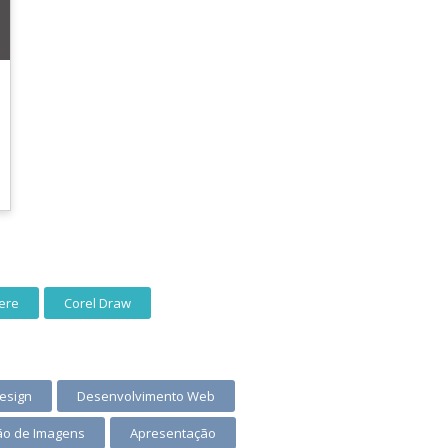
ere
Corel Draw
esign
Desenvolvimento Web
ão de Imagens
Apresentação