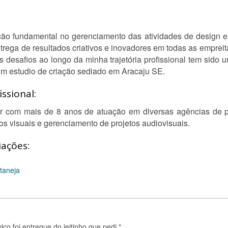
o fundamental no gerenciamento das atividades de design e 
ntrega de resultados criativos e inovadores em todas as emprei
s desafios ao longo da minha trajetória profissional tem sid
um estudio de criação sediado em Aracaju SE.
ssional:
cer com mais de 8 anos de atuação em diversas agências de p
os visuais e gerenciamento de projetos audiovisuais.
iações:
taneja
iço foi entregue do jeitinho que pedi."