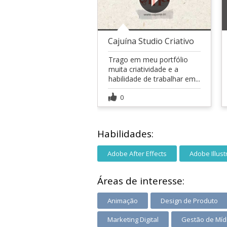
Cajuína Studio Criativo
Trago em meu portfólio
muita criatividade e a
habilidade de trabalhar em...
0
Habilidades:
Adobe After Effects
Adobe Illust
Áreas de interesse:
Animação
Design de Produto
Marketing Digital
Gestão de Mídi