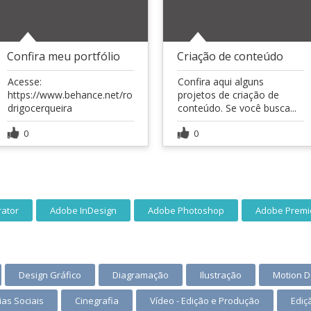
Confira meu portfólio
Criação de conteúdo
Acesse:
Confira aqui alguns
https://www.behance.net/ro
projetos de criação de
drigocerqueira
conteúdo. Se você busca...
0
0
rator
Adobe InDesign
Adobe Photoshop
Adobe Premi
Design Gráfico
Diagramação
Ilustração
Motion D
as Sociais
Cinegrafia
Vídeo - Edição e Produção
Ediç