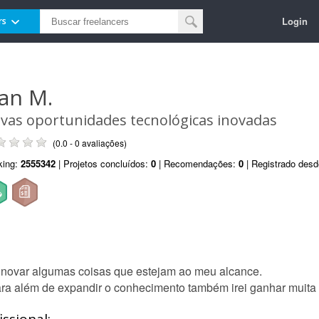
Login
rs
van M.
vas oportunidades tecnológicas inovadas
(0.0 - 0 avaliações)
king:
2555342
| Projetos concluídos:
0
| Recomendações:
0
| Registrado des
inovar algumas coisas que estejam ao meu alcance.
ra além de expandir o conhecimento também irei ganhar muita 