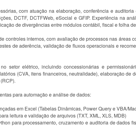
órias, com atuação na elaboração, conferência e auditoria d
ções, DCTF, DCTFWeb, eSocial e GFIP. Experiência na anális
icação de divergências entre módulos contábil, fiscal e folha 
de controles internos, com avaliação de processos nas áreas co
testes de aderência, validação de fluxos operacionais e recom
no setor elétrico, incluindo concessionárias e permissioná
latórios (CVA, itens financeiros, neutralidade), elaboração de 
l (RCP).
amentas para automação e análise de dados:
ançadas em Excel (Tabelas Dinâmicas, Power Query e VBA/Mac
para leitura e validação de arquivos (TXT, XML, XLS, MDB)
ython para processamento, cruzamento e auditoria de dados f