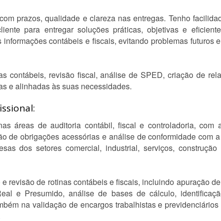
com prazos, qualidade e clareza nas entregas. Tenho facili
iente para entregar soluções práticas, objetivas e eficie
s informações contábeis e fiscais, evitando problemas futuros 
s contábeis, revisão fiscal, análise de SPED, criação de re
das e alinhadas às suas necessidades.
ssional:
as áreas de auditoria contábil, fiscal e controladoria, co
ção de obrigações acessórias e análise de conformidade com a
as dos setores comercial, industrial, serviços, construção 
 revisão de rotinas contábeis e fiscais, incluindo apuração de 
l e Presumido, análise de bases de cálculo, identificaçã
também na validação de encargos trabalhistas e previdenciári
.