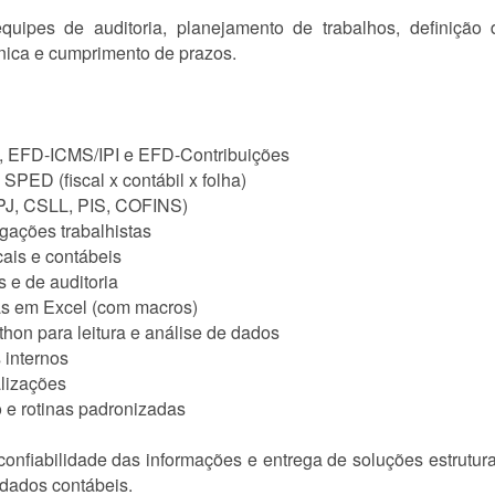
quipes de auditoria, planejamento de trabalhos, definiç
nica e cumprimento de prazos.
, EFD-ICMS/IPI e EFD-Contribuições
SPED (fiscal x contábil x folha)
IRPJ, CSLL, PIS, COFINS)
gações trabalhistas
cais e contábeis
s e de auditoria
as em Excel (com macros)
hon para leitura e análise de dados
 internos
alizações
o e rotinas padronizadas
, confiabilidade das informações e entrega de soluções estrutu
 dados contábeis.