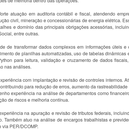
ades de melhoria dentro das operações.
 forte atuação em auditoria contábil e fiscal, atendendo em
rução civil, mineração e concessionárias de energia elétrica. E
etalhes e domínio das principais obrigações acessórias, incl
cial, entre outras.
ade de transformar dados complexos em informações úteis e
mento de planilhas automatizadas, uso de tabelas dinâmicas e
 Python para leitura, validação e cruzamento de dados fiscai
ão nas análises.
 experiência com implantação e revisão de controles internos. 
contribuindo para redução de erros, aumento da rastreabilidade 
nho experiência na análise de departamentos como financeir
ão de riscos e melhoria contínua.
experiência na apuração e revisão de tributos federais, inclu
. Também atuo na análise de encargos trabalhistas e previd
ão via PER/DCOMP.