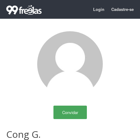
Login
Cadastre-se
Convidar
Cong G.