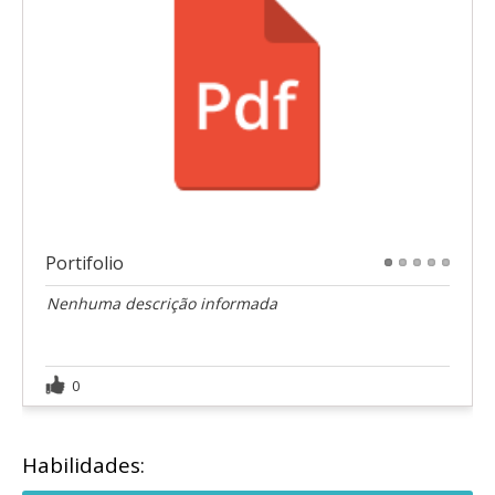
Portifolio
1
2
3
4
5
Nenhuma descrição informada
0
Habilidades: