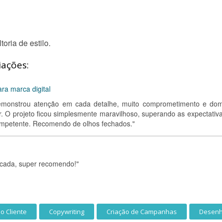
oria de estilo.
iações:
ra marca digital
Demonstrou atenção em cada detalhe, muito comprometimento e dom
r. O projeto ficou simplesmente maravilhoso, superando as expectativa
ompetente. Recomendo de olhos fechados."
icada, super recomendo!"
o Cliente
Copywriting
Criação de Campanhas
Desenh