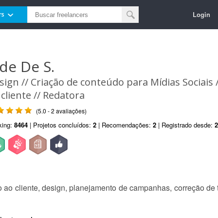
Login
rs
ade De S.
sign // Criação de conteúdo para Mídias Sociais
 cliente // Redatora
(5.0 - 2 avaliações)
king:
8464
| Projetos concluídos:
2
| Recomendações:
2
| Registrado desde:
2
ao cliente, design, planejamento de campanhas, correção de te