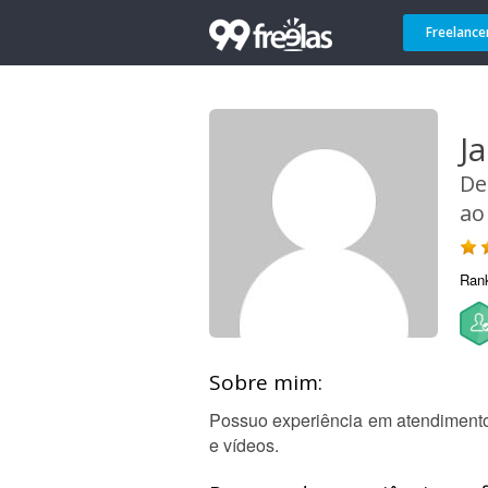
Freelance
J
De
ao
Ran
Sobre mim:
Possuo experiência em atendimento 
e vídeos.