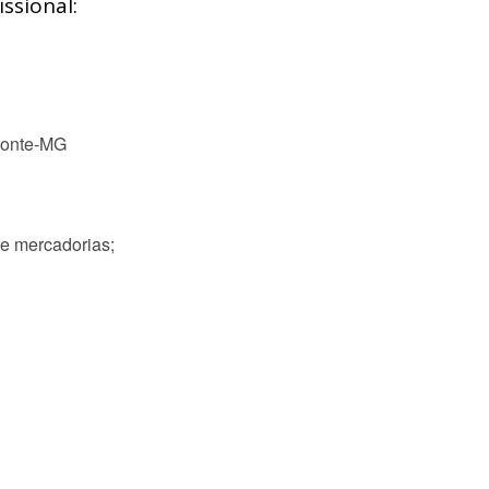
ssional:
zonte-MG
de mercadorias;