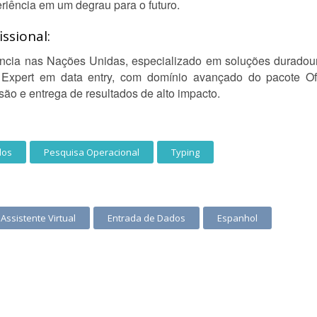
riência em um degrau para o futuro.
ssional:
ência nas Nações Unidas, especializado em soluções duradoura
 Expert em data entry, com domínio avançado do pacote Off
ão e entrega de resultados de alto impacto.
dos
Pesquisa Operacional
Typing
Assistente Virtual
Entrada de Dados
Espanhol