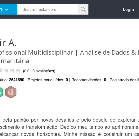
Login
rs
ir A.
ofissional Multidisciplinar | Análise de Dados & 
manitária
(0.0 - 0 avaliações)
king:
2641690
| Projetos concluídos:
0
| Recomendações:
0
| Registrado des
ela paixão por novos desafios e pelo desejo de explorar 
escimento e transformação. Dedico meu tempo ao aprimorame
e alcançar novos horizontes. Minha missão é construir um 