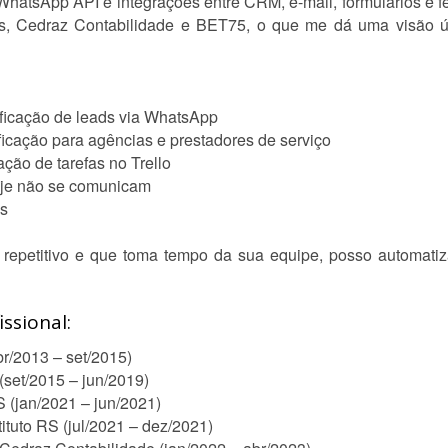
hatsApp API e integrações entre CRM, e-mail, formulários e f
, Cedraz Contabilidade e BET75, o que me dá uma visão ún
ficação de leads via WhatsApp
ificação para agências e prestadores de serviço
ação de tarefas no Trello
hoje não se comunicam
os
repetitivo e que toma tempo da sua equipe, posso automati
ssional:
r/2013 – set/2015)
(set/2015 – jun/2019)
S (jan/2021 – jun/2021)
ituto RS (jul/2021 – dez/2021)