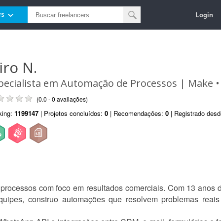
Login
rs
iro N.
pecialista em Automação de Processos | Make •
(0.0 - 0 avaliações)
king:
1199147
| Projetos concluídos:
0
| Recomendações:
0
| Registrado des
processos com foco em resultados comerciais. Com 13 anos d
 equipes, construo automações que resolvem problemas rea