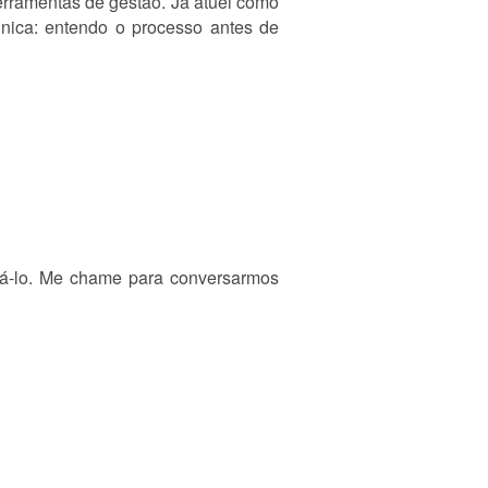
erramentas de gestão. Já atuei como
ica: entendo o processo antes de
zá-lo. Me chame para conversarmos