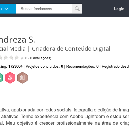
Login
rs
ndreza S.
cial Media | Criadora de Conteúdo Digital
(0.0 - 0 avaliações)
king:
1723004
| Projetos concluídos:
0
| Recomendações:
0
| Registrado des
iva, apaixonada por redes sociais, fotografia e edição de ima
e atrativos. Tenho experiência com Adobe Lightroom e estou s
tal. Meu objetivo é crescer profissionalmente na área de cr