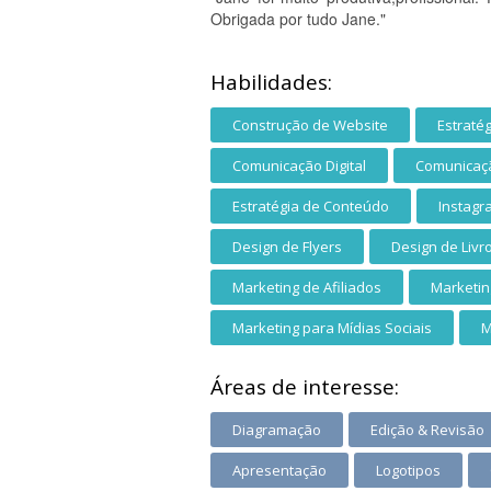
Obrigada por tudo Jane."
Habilidades:
Construção de Website
Estraté
Comunicação Digital
Comunicaçã
Estratégia de Conteúdo
Instagr
Design de Flyers
Design de Livr
Marketing de Afiliados
Marketin
Marketing para Mídias Sociais
M
Áreas de interesse:
Diagramação
Edição & Revisão
Apresentação
Logotipos