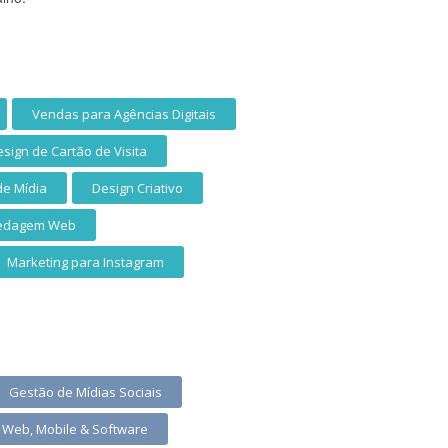
Vendas para Agências Digitais
sign de Cartão de Visita
e Mídia
Design Criativo
edagem Web
Marketing para Instagram
Gestão de Mídias Sociais
- Web, Mobile & Software