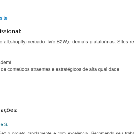
site
ssional:
lderall,shopify,mercado livre,B2W,e demais plataformas. Sites
cademí
o de conteúdos atraentes e estratégicos de alta qualidade
iações:
ne S.
l. Fez o projeto rapidamente e com excelência. Recomendo seu traba