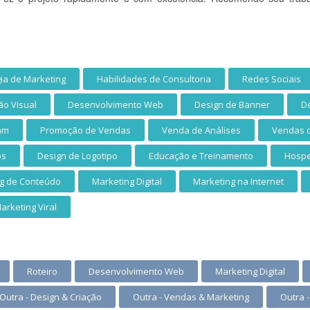
gia de Marketing
Habilidades de Consultoria
Redes Sociais
o Visual
Desenvolvimento Web
Design de Banner
De
am
Promoção de Vendas
Venda de Análises
Vendas d
os
Design de Logotipo
Educação e Treinamento
Hosp
g de Conteúdo
Marketing Digital
Marketing na Internet
arketing Viral
Roteiro
Desenvolvimento Web
Marketing Digital
Outra - Design & Criação
Outra - Vendas & Marketing
Outra 