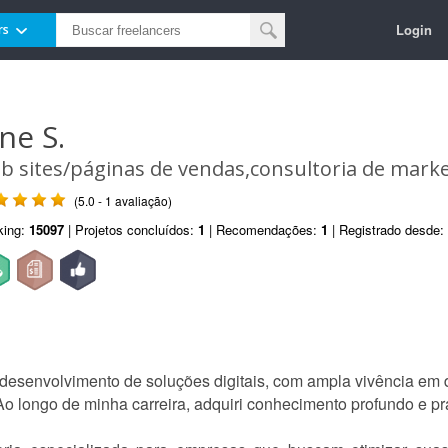
Login
rs
ne S.
b sites/páginas de vendas,consultoria de mark
(5.0 - 1 avaliação)
king:
15097
| Projetos concluídos:
1
| Recomendações:
1
| Registrado desde:
desenvolvimento de soluções digitais, com ampla vivência em d
Ao longo de minha carreira, adquiri conhecimento profundo e pra