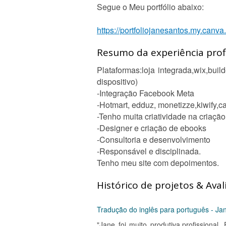
Segue o Meu portfólio abaixo:
https://portfoliojanesantos.my.canva.
Resumo da experiência profi
Plataformas:loja integrada,wix,bui
dispositivo)
-Integração Facebook Meta
-Hotmart, edduz, monetizze,kiwify,
-Tenho muita criatividade na criaçã
-Designer e criação de ebooks
-Consultoria e desenvolvimento
-Responsável e disciplinada.
Tenho meu site com depoimentos.
Histórico de projetos & Aval
Tradução do inglês para português - Ja
"Jane foi muito produtiva,profissiona