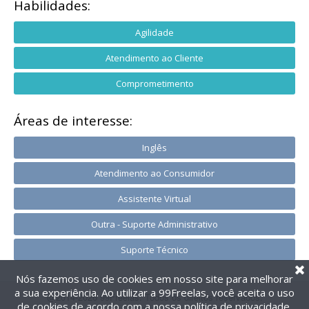
Habilidades:
Agilidade
Atendimento ao Cliente
Comprometimento
Áreas de interesse:
Inglês
Atendimento ao Consumidor
Assistente Virtual
Outra - Suporte Administrativo
Suporte Técnico
Nós fazemos uso de cookies em nosso site para melhorar
a sua experiência. Ao utilizar a 99Freelas, você aceita o uso
@2014-2026 99Freelas. Todos os direitos reservados.
de cookies de acordo com a nossa
política de privacidade
.