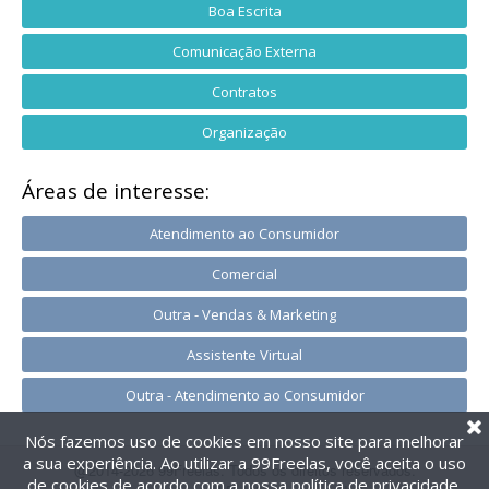
Boa Escrita
Comunicação Externa
Contratos
Organização
Áreas de interesse:
Atendimento ao Consumidor
Comercial
Outra - Vendas & Marketing
Assistente Virtual
Outra - Atendimento ao Consumidor
Nós fazemos uso de cookies em nosso site para melhorar
a sua experiência. Ao utilizar a 99Freelas, você aceita o uso
@2014-2026 99Freelas. Todos os direitos reservados.
de cookies de acordo com a nossa
política de privacidade
.