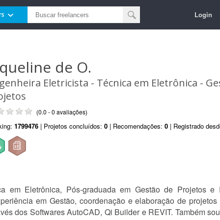
Login
rs
aqueline de O.
genheira Eletricista - Técnica em Eletrônica - G
ojetos
(0.0 - 0 avaliações)
king:
1799476
| Projetos concluídos:
0
| Recomendações:
0
| Registrado des
nica em Eletrônica, Pós-graduada em Gestão de Projetos 
eriência em Gestão, coordenação e elaboração de projetos d
avés dos Softwares AutoCAD, Qi Builder e REVIT. Também sou 