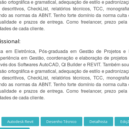
isão ortográfica e gramatical, adequação de estilo e padroniza
scritivos, CheckList, relatórios técnicos, TCC, monografia
indo as normas da ABNT. Tenho forte domínio da norma culta
lidade e prazos de entrega. Como freelancer, prezo pela 
ades de cada cliente.
ssional:
nica em Eletrônica, Pós-graduada em Gestão de Projetos 
eriência em Gestão, coordenação e elaboração de projetos d
avés dos Softwares AutoCAD, Qi Builder e REVIT. Também sou 
isão ortográfica e gramatical, adequação de estilo e padroniza
scritivos, CheckList, relatórios técnicos, TCC, monografia
indo as normas da ABNT. Tenho forte domínio da norma culta
lidade e prazos de entrega. Como freelancer, prezo pela 
ades de cada cliente.
Autodesk Revit
Desenho Técnico
Detalhista
Ediç