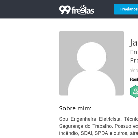
Freelance
J
En
Pr
Ran
Sobre mim:
Sou Engenheira Eletricista, Téc
Segurança do Trabalho. Possuo exp
incêndio, SDAI, SPDA e outros, atr