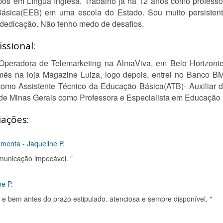
pós em Língua Inglesa. Trabalho já há 12 anos como profess
sica(EEB) em uma escola do Estado. Sou muito persistente
 dedicação. Não tenho medo de desafios.
ssional:
 Operadora de Telemarketing na AlmaViva, em Belo Horizonte
mês na loja Magazine Luiza, logo depois, entrei no Banco 
como Assistente Técnico da Educação Básica(ATB)- Auxiliar 
 de Minas Gerais como Professora e Especialista em Educação
iações:
menta - Jaqueline P.
municação impecável. "
ne P.
 e bem antes do prazo estipulado. atenciosa e sempre disponível. "