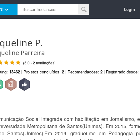
Login
rs
aqueline P.
queline Parreira
(5.0 - 2 avaliações)
king:
13462
| Projetos concluídos:
2
| Recomendações:
2
| Registrado desde:
nicação Social Integrada com habilitação em Jornalismo, 
niversidade Metropolitana de Santos(Unimes). Em 2015, for
 de Santos(Unimes).Em 2019, graduei-me em Pedagogia pe