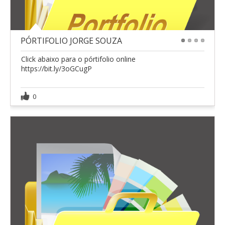
PÓRTIFOLIO JORGE SOUZA
1
2
3
4
Click abaixo para o pórtifolio online
https://bit.ly/3oGCugP
0