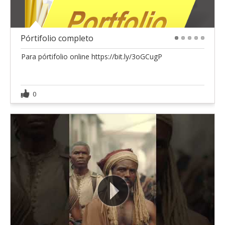
Pórtifolio completo
1
2
3
4
5
Para pórtifolio online https://bit.ly/3oGCugP
0