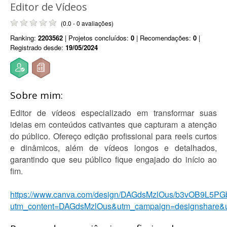
Editor de Vídeos
(0.0 - 0 avaliações)
Ranking:
2203562
| Projetos concluídos:
0
| Recomendações:
0
|
Registrado desde:
19/05/2024
Sobre mim:
Editor de vídeos especializado em transformar suas
ideias em conteúdos cativantes que capturam a atenção
do público. Ofereço edição profissional para reels curtos
e dinâmicos, além de vídeos longos e detalhados,
garantindo que seu público fique engajado do início ao
fim.
https://www.canva.com/design/DAGdsMzlOus/b3vOB9L5P
utm_content=DAGdsMzlOus&utm_campaign=designshare&u