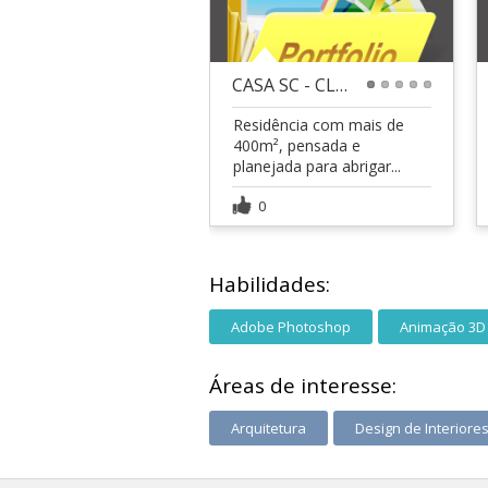
CASA SC - CLM/PR
1
2
3
4
5
Residência com mais de
400m², pensada e
planejada para abrigar...
0
Habilidades:
Adobe Photoshop
Animação 3D
Áreas de interesse:
Arquitetura
Design de Interiore