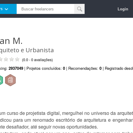
Login
rs
ean M.
quiteto e Urbanista
(0.0 - 0 avaliações)
king:
2937049
| Projetos concluídos:
0
| Recomendações:
0
| Registrado des
m curso de projetista digital, mergulhei no universo da arqu
ndicou para um renomado escritório de arquitetura e engenha
te desafiador, até seguir novas oportunidades.