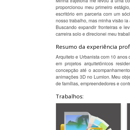
Minha trajetória me levou a uma co
proporcionou meu primeiro estági
escritório em parceria com um sóc
nosso trabalho, mas minha visão ia
Buscando expandir fronteiras e le
carreira solo e direcionei meu traba
Resumo da experiência profi
Arquiteto e Urbanista com 10 anos 
em projetos arquitetônicos reside
concepção até o acompanhamento da
animações 3D no Lumion. Meu objeti
de famílias, empreendedores e cont
Trabalhos: