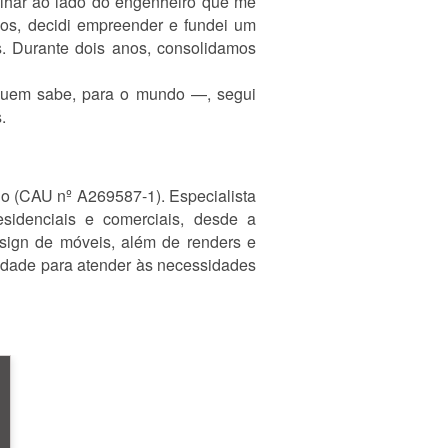
balhar ao lado do engenheiro que me
os, decidi empreender e fundei um
s. Durante dois anos, consolidamos
, quem sabe, para o mundo —, segui
.
do (CAU nº A269587-1). Especialista
residenciais e comerciais, desde a
esign de móveis, além de renders e
lidade para atender às necessidades