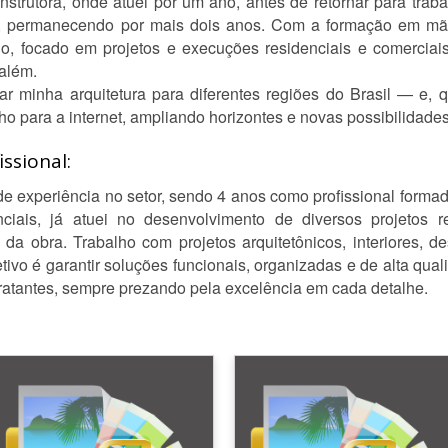
nstrutora, onde atuei por um ano, antes de retornar para tra
o, permanecendo por mais dois anos. Com a formação em mã
io, focado em projetos e execuções residenciais e comerciai
 além.
var minha arquitetura para diferentes regiões do Brasil — e
lho para a internet, ampliando horizontes e novas possibilidades
ssional:
de experiência no setor, sendo 4 anos como profissional forma
nciais, já atuei no desenvolvimento de diversos projetos 
 obra. Trabalho com projetos arquitetônicos, interiores, d
vo é garantir soluções funcionais, organizadas e de alta qua
ratantes, sempre prezando pela excelência em cada detalhe.