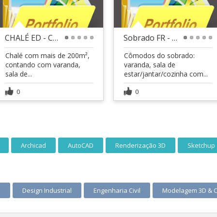
CHALÉ ED - CLM/PR
Sobrado FR - CLM/PR
1
2
3
4
5
1
2
3
4
5
Chalé com mais de 200m²,
Cômodos do sobrado:
contando com varanda,
varanda, sala de
sala de...
estar/jantar/cozinha com...
0
0
Archicad
AutoCAD
Renderização 3D
Sketchup
s
Design Industrial
Engenharia Civil
Modelagem 3D & 