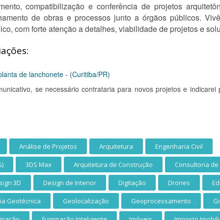
ento, compatibilização e conferência de projetos arquitetôni
amento de obras e processos junto a órgãos públicos. Viv
ico, com forte atenção a detalhes, viabilidade de projetos e sol
iações:
lanta de lanchonete - (Curitiba/PR)
unicativo, se necessário contrataria para novos projetos e indicarei 
Análise de Projetos
Arquitetura
Engenharia Civil
S)
3DS Max
Arquitetura de Construção
Consultoria d
sign 3D
Design de Interior
Digitação
Drones
Ed
ia Geotécnica
Geolocalização
Geoprocessamento
Go
minação
Iluminação Inteligente
Imóveis
Imposto Imobili