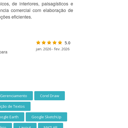
cos, de interiores, paisagísticos e
ência comercial com elaboração de
uções eficientes.
5.0
jan. 2026 - fev. 2026
para
e Gerenciamento
Corel Draw
ição de Textos
ogle Earth
Google SketchUp
ário
Layout
MATLAB