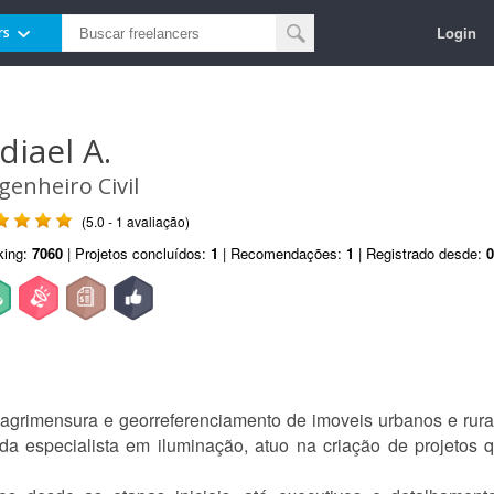
Login
rs
diael A.
genheiro Civil
(5.0 - 1 avaliação)
king:
7060
| Projetos concluídos:
1
| Recomendações:
1
| Registrado desde:
0
 agrimensura e georreferenciamento de imoveis urbanos e rura
da especialista em iluminação, atuo na criação de projetos q