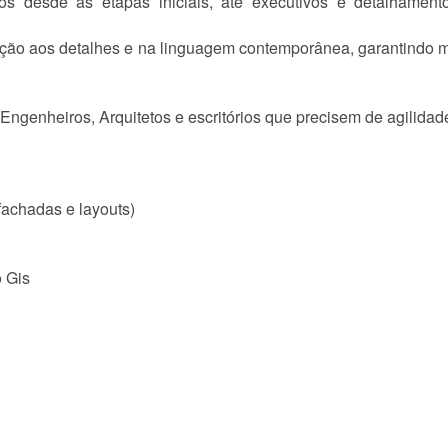
os desde as etapas iniciais, até executivos e detalhamento
ção aos detalhes e na linguagem contemporânea, garantindo mai
Engenheiros, Arquitetos e escritórios que precisem de agilidad
 fachadas e layouts)
o Gis