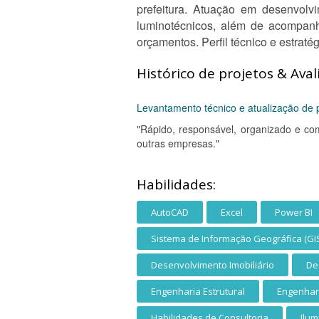
prefeitura. Atuação em desenvolvim
luminotécnicos, além de acompanh
orçamentos. Perfil técnico e estratég
Histórico de projetos & Aval
Levantamento técnico e atualização de p
"Rápido, responsável, organizado e com
outras empresas."
Habilidades:
AutoCAD
Excel
Power BI
Sistema de Informação Geográfica (GI
Desenvolvimento Imobiliário
De
Engenharia Estrutural
Engenhar
Habilidades de Consultoria
Ilu