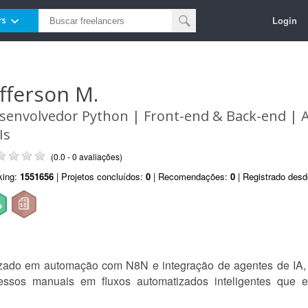
Login
rs
efferson M.
senvolvedor Python | Front-end & Back-end |
Is
(0.0 - 0 avaliações)
king:
1551656
| Projetos concluídos:
0
| Recomendações:
0
| Registrado des
zado em automação com N8N e integração de agentes de IA, 
cessos manuais em fluxos automatizados inteligentes qu