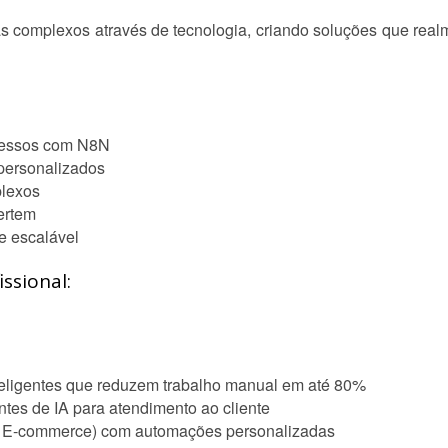
 complexos através de tecnologia, criando soluções que realm
cessos com N8N
personalizados
plexos
ertem
e escalável
ssional:
teligentes que reduzem trabalho manual em até 80%
tes de IA para atendimento ao cliente
, E-commerce) com automações personalizadas