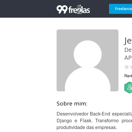
Freelance
J
De
AP
Ran
Sobre mim:
Desenvolvedor Back-End especiali
Django e Flask. Transformo pro
produtividade das empresas.