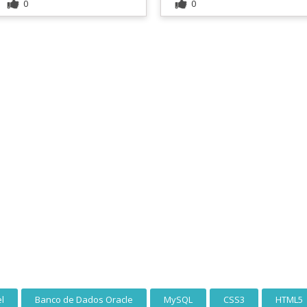
0
0
l
Banco de Dados Oracle
MySQL
CSS3
HTML5