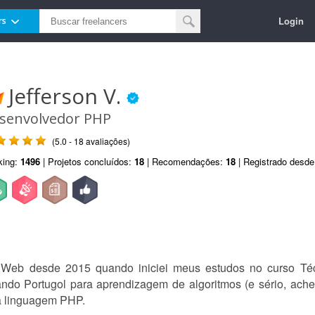
Login
rs
Jefferson V.
senvolvedor PHP
(5.0 - 18 avaliações)
king:
1496
| Projetos concluídos:
18
| Recomendações:
18
| Registrado desd
Web desde 2015 quando iniciei meus estudos no curso Técn
ando Portugol para aprendizagem de algoritmos (e sério, ach
 a linguagem PHP.