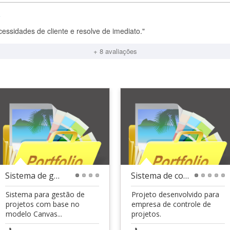
o
cessidades de cliente e resolve de imediato."
+ 8 avaliações
Sistema de gestão de projetos modelo Canvas
Sistema de controle de Projetos
1
2
3
4
1
2
3
4
5
Sistema para gestão de
Projeto desenvolvido para
projetos com base no
empresa de controle de
modelo Canvas...
projetos.