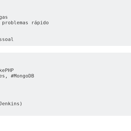
gas
 problemas rápido
ssoal
kePHP
es, #MongoDB
Jenkins)