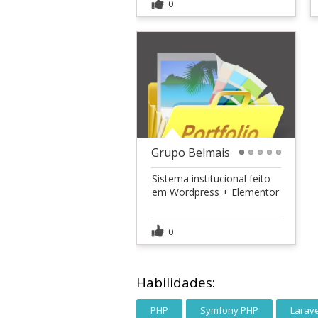
0
Grupo Belmais
1
2
3
4
5
Sistema institucional feito
em Wordpress + Elementor
0
Habilidades:
PHP
Symfony PHP
Larave