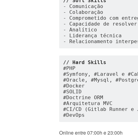
// Soft Skills
- Comunicação
- Colaboração
- Comprometido com entre
- Capacidade de resolver
- Analítico
- Liderança técnica
- Relacionamento interpe
// Hard Skills
#PHP
#Symfony, #Laravel e #Ca
#Oracle, #Mysql, #Postgr
#Docker
#SOLID
#Doctrine ORM
#Arquitetura MVC
#CI/CD (Gitlab Runner e 
#DevOps
Online entre 07:00h e 23:00h