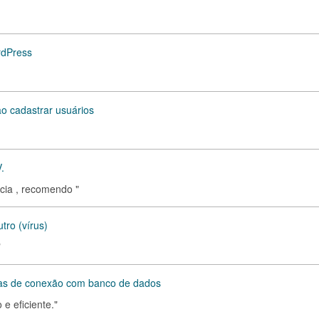
rdPress
o cadastrar usuários
.
ncia , recomendo "
tro (vírus)
"
mas de conexão com banco de dados
e eficiente."