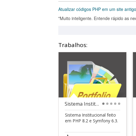
Atualizar códigos PHP em um site antig
"Muito inteligente. Entende rápido as ne
Trabalhos:
Sistema Institucional
1
2
3
4
5
Sistema Institucional feito
em PHP 8.2 e Symfony 6.3.