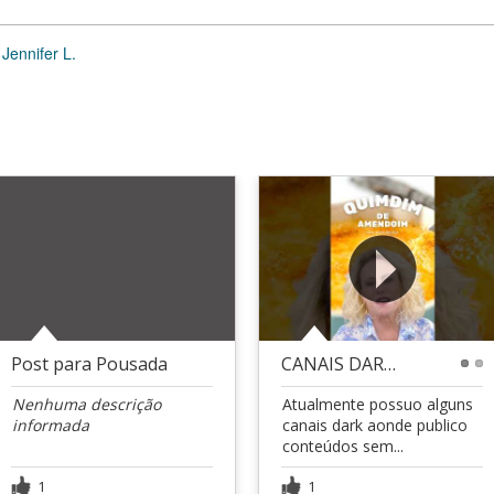
Jennifer L.
Post para Pousada
CANAIS DARK (+100k views)
1
2
Nenhuma descrição
Atualmente possuo alguns
informada
canais dark aonde publico
conteúdos sem...
1
1