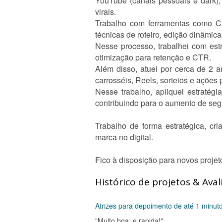
YouTube (canais pessoais e dark),
virais.
Trabalho com ferramentas como Ca
técnicas de roteiro, edição dinâmica
Nesse processo, trabalhei com estr
otimização para retenção e CTR.
Além disso, atuei por cerca de 2 
carrosséis, Reels, sorteios e ações
Nesse trabalho, apliquei estratég
contribuindo para o aumento de seg
Trabalho de forma estratégica, cri
marca no digital.
Fico à disposição para novos projet
Histórico de projetos & Aval
Atrizes para depoimento de até 1 minuto 
"Muito boa, e rapida!"