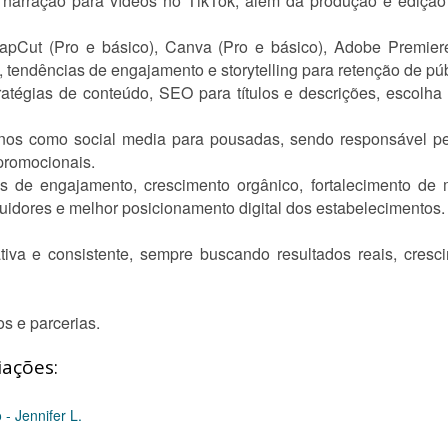
 narração para vídeos no TikTok, além da produção e edição
pCut (Pro e básico), Canva (Pro e básico), Adobe Premier
, tendências de engajamento e storytelling para retenção de púb
atégias de conteúdo, SEO para títulos e descrições, escolha
anos como social media para pousadas, sendo responsável pel
 promocionais.
ias de engajamento, crescimento orgânico, fortalecimento de 
uidores e melhor posicionamento digital dos estabelecimentos.
ativa e consistente, sempre buscando resultados reais, cresci
os e parcerias.
iações:
- Jennifer L.