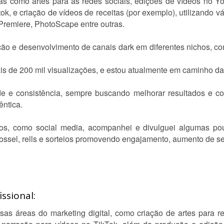
reas como artes para as redes sociais, edições de vídeos no 
ok, e criação de vídeos de receitas (por exemplo), utilizando 
Premiere, PhotoScape entre outras.
o e desenvolvimento de canais dark em diferentes nichos, co
is de 200 mil visualizações, e estou atualmente em caminho d
dade e consistência, sempre buscando melhorar resultados e c
êntica.
tos, como social media, acompanhei e divulguei algumas p
rossel, rells e sorteios promovendo engajamento, aumento de seg
ssional:
sas áreas do marketing digital, como criação de artes para r