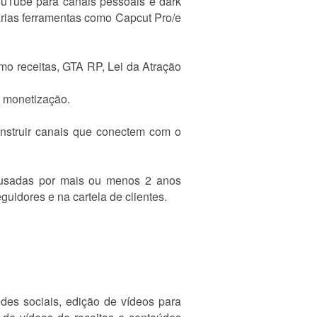
YouTube para canais pessoais e dark
várias ferramentas como Capcut Pro/e
mo receitas, GTA RP, Lei da Atração
a monetização.
onstruir canais que conectem com o
ousadas por mais ou menos 2 anos
uidores e na cartela de clientes.
edes sociais, edição de vídeos para