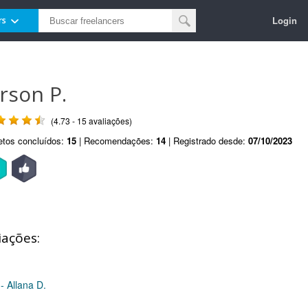
Login
rs
erson P.
(4.73 - 15 avaliações)
etos concluídos:
15
| Recomendações:
14
| Registrado desde:
07/10/2023
iações:
 Allana D.