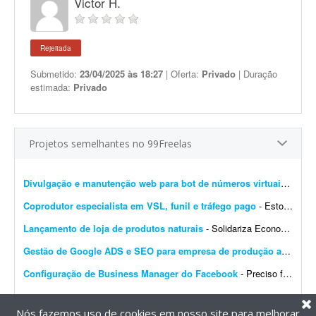
Victor H.
Rejeitada
Submetido:
23/04/2025 às 18:27
| Oferta:
Privado
| Duração
estimada:
Privado
Projetos semelhantes no 99Freelas
Divulgação e manutenção web para bot de números virtuais (Telegram e web)
Coprodutor especialista em VSL, funil e tráfego pago
- Estou procurando um coprodutor com experiência comprovada em produtos digitais, que saiba estruturar e colocar para funcionar um funil de vendas completo - do anúncio até a comp...
Lançamento de loja de produtos naturais
- Solidariza Economia solidária é um jeito diferente de produzir, vender, comprar e trocar o que é preciso para viver: sem explorar os outros, sem buscar vantagem indevida e sem...
Gestão de Google ADS e SEO para empresa de produção audiovisual
Configuração de Business Manager do Facebook
- Preciso fazer disparo de mensagens através da API do Meta. Já tenho o sistema, no entanto meu Business Manager do Facebook está desorganizado, com muitas contas de portfó...
Nós fazemos uso de cookies em nosso site para melhorar