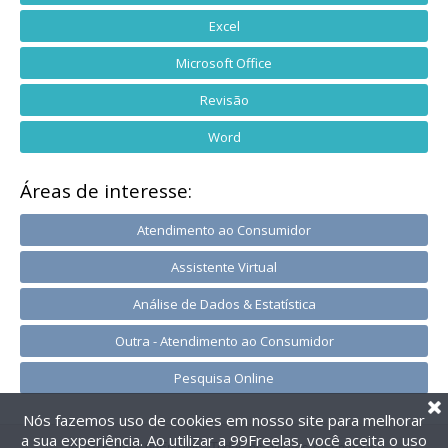
Excel
Microsoft Office
Revisão
Word
Áreas de interesse:
Atendimento ao Consumidor
Assistente Virtual
Análise de Dados & Estatística
Outra - Atendimento ao Consumidor
Pesquisa Online
Nós fazemos uso de cookies em nosso site para melhorar
a sua experiência. Ao utilizar a 99Freelas, você aceita o uso
@2014-2026 99Freelas. Todos os direitos reservados.