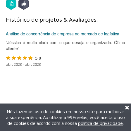
Histórico de projetos & Avaliações:
Análise de concorrência de empresa no mercado de logística
"Jéssica é muita clara com o que deseja e organizada. Ótima
cliente"
5.0
abr. 2023 - abr. 2023
Nós fazemos uso de cookies em nosso site para melhorar
a sua experiência. Ao utilizar a 99Freelas, você aceita o uso
@2014-2026 99Freelas. Todos os direitos reservados.
de cookies de acordo com a nossa
política de privacidade
.
Termos de uso
|
Política de privacidade