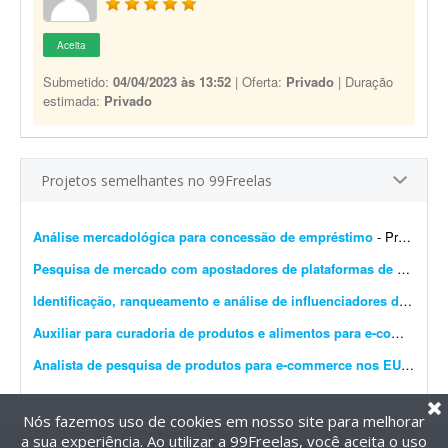
Aceita
Submetido:
04/04/2023 às 13:52
| Oferta:
Privado
| Duração
estimada:
Privado
Projetos semelhantes no 99Freelas
Análise mercadológica para concessão de empréstimo
- Preciso de uma análise mercadológica para fins de concessão de empréstimo. O trabalho é URGENTE. Requisito: profissional cadastrado no Corecon.
Pesquisa de mercado com apostadores de plataformas de cassino
Identificação, ranqueamento e análise de influenciadores de cosplay
Auxiliar para curadoria de produtos e alimentos para e-commerce
-
Analista de pesquisa de produtos para e-commerce nos EUA
- Sobr
Nós fazemos uso de cookies em nosso site para melhorar
a sua experiência. Ao utilizar a 99Freelas, você aceita o uso
@2014-2026 99Freelas. Todos os direitos reservados.