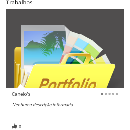
Trabalhos:
Canelo's
1
2
3
4
5
Nenhuma descrição informada
0