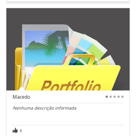
Macedo
1
2
3
4
5
Nenhuma descrição informada
0