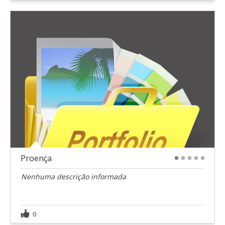
Proença
1
2
3
4
5
Nenhuma descrição informada
0