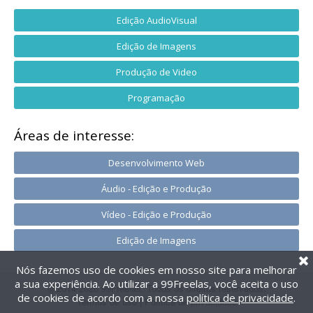
Edição AudioVisual
Edição de Imagens
Produção de Video
Programação
Áreas de interesse:
Desenvolvimento Web
Áudio - Edição e Produção
Vídeo - Edição e Produção
Edição de Imagens
Nós fazemos uso de cookies em nosso site para melhorar
a sua experiência. Ao utilizar a 99Freelas, você aceita o uso
@2014-2026 99Freelas. Todos os direitos reservados.
de cookies de acordo com a nossa
política de privacidade
.
Termos de uso
|
Política de privacidade