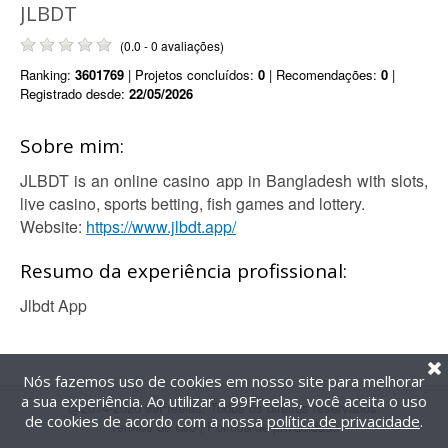
JLBDT
(0.0 - 0 avaliações)
Ranking:
3601769
| Projetos concluídos:
0
| Recomendações:
0
|
Registrado desde:
22/05/2026
Sobre mim:
JLBDT is an online casino app in Bangladesh with slots,
live casino, sports betting, fish games and lottery.
Website:
https://www.jlbdt.app/
Resumo da experiência profissional:
Jlbdt App
Nós fazemos uso de cookies em nosso site para melhorar
a sua experiência. Ao utilizar a 99Freelas, você aceita o uso
@2014-2026 99Freelas. Todos os direitos reservados.
de cookies de acordo com a nossa
política de privacidade
.
Termos de uso
|
Política de privacidade