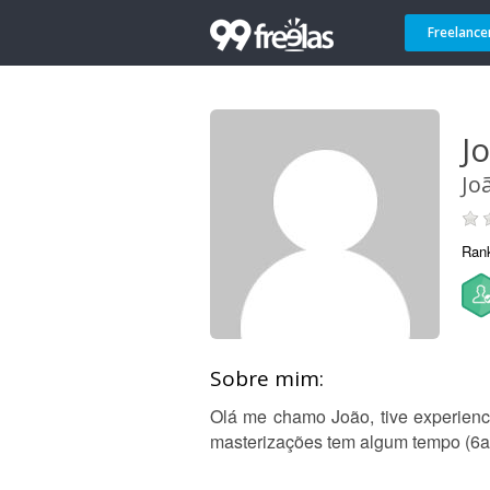
Freelance
J
Jo
Ran
Sobre mim:
Olá me chamo João, tive experienci
masterizações tem algum tempo (6a