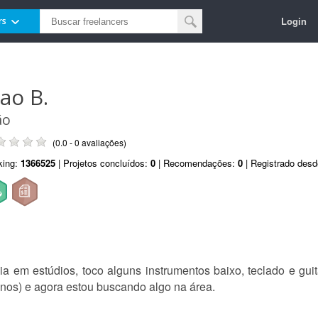
Login
rs
oao B.
ão
(0.0 - 0 avaliações)
king:
1366525
| Projetos concluídos:
0
| Recomendações:
0
| Registrado des
a em estúdios, toco alguns instrumentos baixo, teclado e gui
nos) e agora estou buscando algo na área.