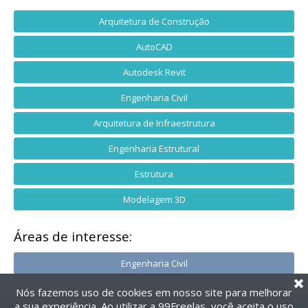
Arquitetura de Construção
AutoCAD
Autodesk Revit
Engenharia Civil
Arquitetura de Infraestrutura
Engenharia Estrutural
Estrutura
Modelagem 3D
Áreas de interesse:
Engenharia Civil
Nós fazemos uso de cookies em nosso site para melhorar
a sua experiência. Ao utilizar a 99Freelas, você aceita o uso