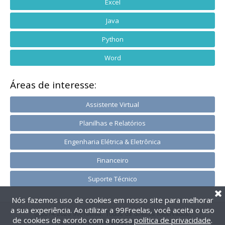
Excel
Java
Python
Word
Áreas de interesse:
Assistente Virtual
Planilhas e Relatórios
Engenharia Elétrica & Eletrônica
Financeiro
Suporte Técnico
Nós fazemos uso de cookies em nosso site para melhorar
a sua experiência. Ao utilizar a 99Freelas, você aceita o uso
@2014-2026 99Freelas. Todos os direitos reservados.
de cookies de acordo com a nossa
política de privacidade
.
Termos de uso
|
Política de privacidade