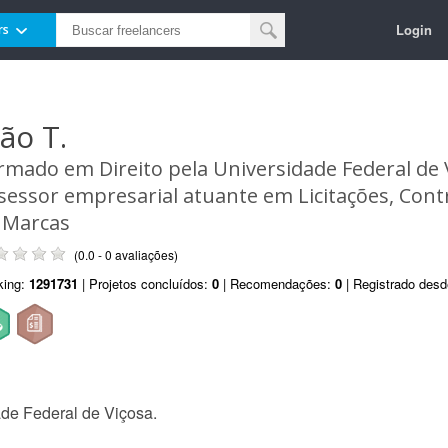
Login
rs
oão T.
rmado em Direito pela Universidade Federal de V
sessor empresarial atuante em Licitações, Cont
 Marcas
(0.0 - 0 avaliações)
king:
1291731
| Projetos concluídos:
0
| Recomendações:
0
| Registrado des
de Federal de Viçosa.