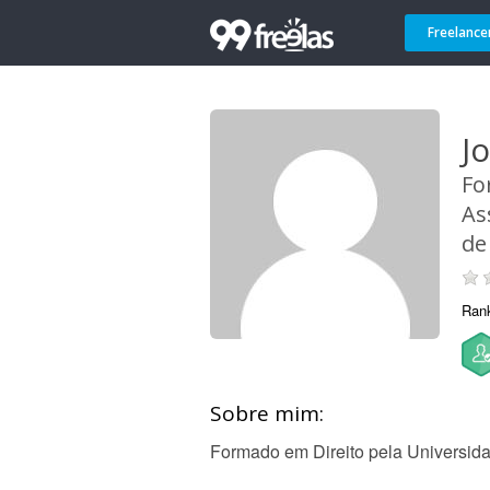
Freelance
J
Fo
As
de
Ran
Sobre mim:
Formado em Direito pela Universida